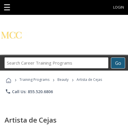
☰
LOGIN
Search
Go
Career
Training
›
›
›
Programs
Training Programs
Beauty
Artista de Cejas
phone
Call Us: 855.520.6806
Artista de Cejas