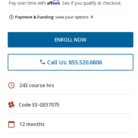
Affirm
Pay over time with
. See if you qualify at checkout.
Payment & Funding:
view your options
ENROLL NOW
Call Us: 855.520.6806
phone
schedule
243 course hrs
Code ES-GES7075
calendar_today
12 months