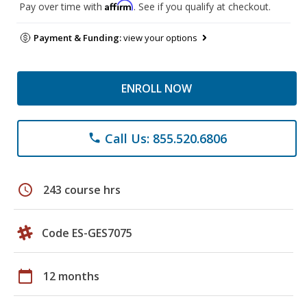
Affirm
Pay over time with
. See if you qualify at checkout.
Payment & Funding:
view your options
ENROLL NOW
Call Us: 855.520.6806
phone
schedule
243 course hrs
Code ES-GES7075
calendar_today
12 months