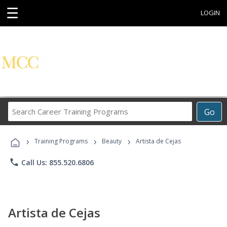
☰
LOGIN
Search
Go
Career
Training
›
›
›
Programs
Training Programs
Beauty
Artista de Cejas
phone
Call Us: 855.520.6806
Artista de Cejas