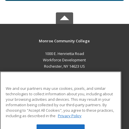
Monroe Community College
1000 E. Henrietta Road
Workforce Development
Rochester, NY 14623 US
MAIN CONTENT
Career Training
We and our partners may use cookies, pixels, and similar
technologies to collect information about you, including about
ADDITIONAL RESOURCES
your browsing activities and devices. This may result in your
information being collected by our third-party partners. By
Military
Student Blog
choosing to "Accept All Cookies", you agree to these practices,
Financial Assistance
including as described in the
Privacy Policy
Help