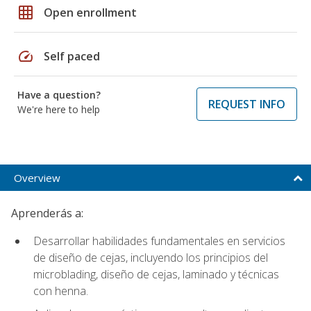
grid_on
Open enrollment
speed
Self paced
Have a question?
REQUEST INFO
We're here to help
Overview
Aprenderás a:
Desarrollar habilidades fundamentales en servicios
de diseño de cejas, incluyendo los principios del
microblading, diseño de cejas, laminado y técnicas
con henna.